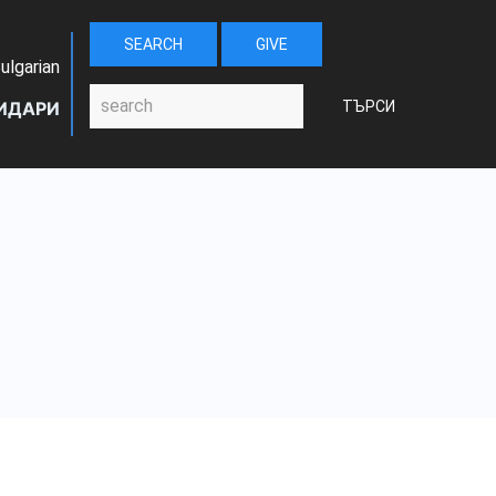
SEARCH
GIVE
ulgarian
Търси
И
ДАРИ