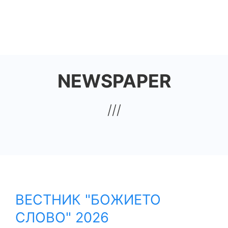
Премини
към
HOUSE OF JOY CHURCH
основното
съдържание
NEWSPAPER
ВЕСТНИК "БОЖИЕТО
СЛОВО" 2026