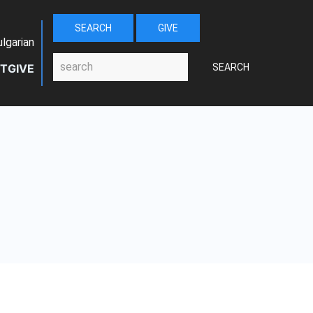
SEARCH
GIVE
lgarian
Search
T
GIVE